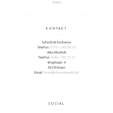
TEAM
KONTAKT
Schuchrat Kurbanov
Telefon:
0176 – 240 267 43
Alex Muchnik
Telefon:
0163 – 781 21 13
Brigittastr. 9
45130 Essen
Email:
team@charmewedd.de
SOCIAL