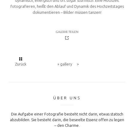
dynamisch, energisch und oft sogar stürmisch. Eine Hochzeit
fotografieren, heißt den Ablauf und Dynamik des Hochzeitstages
dokumentieren – Bilder müssen tanzen!
GALERIE TEILEN
Zurück
» gallery
>
ÜBER UNS
Die Aufgabe einer Fotografie besteht nicht darin, etwas statisch
abzubilden. Sie besteht darin, die beseelte Essenz offen zu legen
– den Charme.