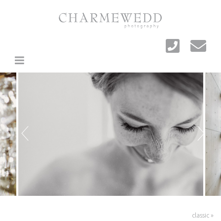
+
+
classic »