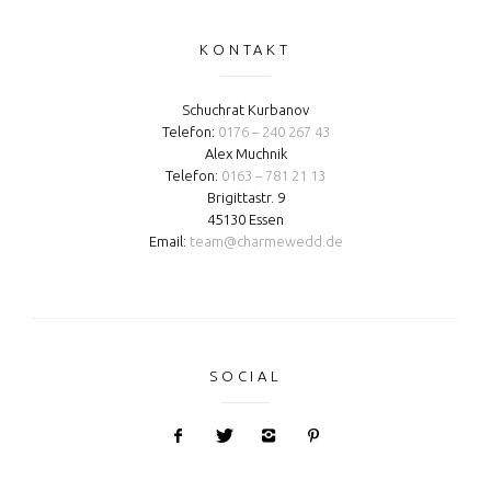
KONTAKT
Schuchrat Kurbanov
Telefon:
0176 – 240 267 43
Alex Muchnik
Telefon:
0163 – 781 21 13
Brigittastr. 9
45130 Essen
Email:
team@charmewedd.de
SOCIAL